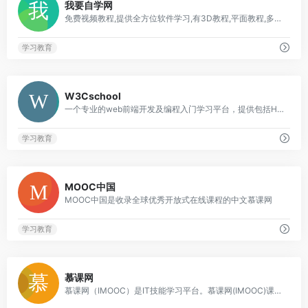
我要自学网
免费视频教程,提供全方位软件学习,有3D教程,平面教程,多媒体制作教程,办公信息化教程,机械设计教程,网站制作教程,电脑培训
学习教育
0
W3Cschool
一个专业的web前端开发及编程入门学习平台，提供包括HTML，CSS，Javascript，jQuery，C，PHP，Java，Python，Sql，Mysql等编程语言和开源技术的在线教程及使用手册，是类国外w3schools的W3C学习社区及菜鸟编程平台
学习教育
1
MOOC中国
MOOC中国是收录全球优秀开放式在线课程的中文慕课网
学习教育
1
慕课网
慕课网（IMOOC）是IT技能学习平台。慕课网(IMOOC)课程涉及JAVA、前端、Python、大数据等60类主流技术语言，覆盖了面试就业、职业成长、自我提升等需求场景，帮助用户实现从技能提升到岗位提升的能力闭环