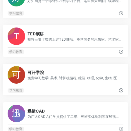
好知网是一个综合性在线学习平台。这里有大量的在线课程,课程涵盖计算机知识,企业管理,摄影,photoshop,职业技能,运动、外语、美食,时尚,手工艺,公开课,职业资格考试...
学习教育
0
TED演讲
视频云集了曾踏上过TED讲坛、举世闻名的思想家、艺术家和科技专家。能够免费地与世界分享这些讲演，是我们的荣幸。而且你可以免费下载这些视频。视频包含可以互动的英文讲稿同多达80多个语种的字幕
学习教育
0
可汗学院
免费学习数学, 美术, 计算机编程, 经济, 物理, 化学, 生物, 医学, 金融, 历史等学科. 可汗学院是一个旨在为任何地方、任何人提供免费的、世界一流教育的非营利组织
学习教育
0
迅捷CAD
为广大CAD入门学员提供了二维、三维实体绘制等在线视频教程,系统性的帮助零基础学CAD的小伙伴能够短时间内快速掌握CAD技能
学习教育