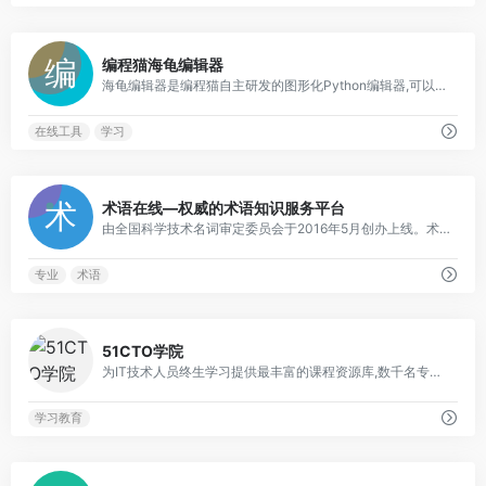
0
编程猫海龟编辑器
海龟编辑器是编程猫自主研发的图形化Python编辑器,可以搭积木,学Python。
在线工具
学习
0
术语在线—权威的术语知识服务平台
由全国科学技术名词审定委员会于2016年5月创办上线。术语在线以建立规范术语的“数据中心”“应用中心”和“服务中心”为目标
专业
术语
0
51CTO学院
为IT技术人员终生学习提供最丰富的课程资源库,数千名专业讲师和大厂工程师倾力分享了数万门在线视频课程,几乎覆盖了IT技术的各个领域:java、python、php、...
学习教育
1