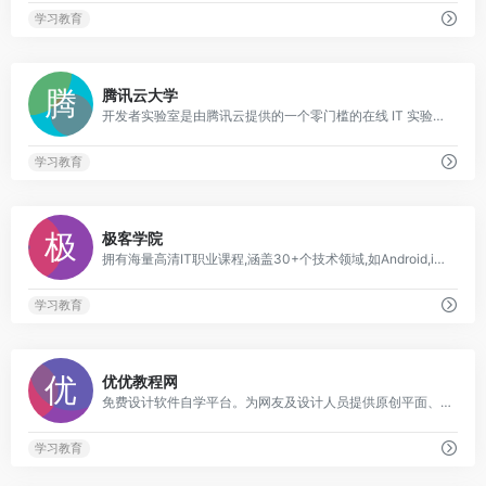
学习教育
0
腾讯云大学
开发者实验室是由腾讯云提供的一个零门槛的在线 IT 实验平台,实验室中提供了详细的任务教程和多样的实验环境供用户使用,旨在帮助用户快速提升使用云服务的能力
学习教育
1
极客学院
拥有海量高清IT职业课程,涵盖30+个技术领域,如Android,iOS ,Flash,Java,Python,HTML5,Swift,Cocos2dx等视频教程.根据IT在线学习特点,极客学院推出IT学习知识体系图,IT职业学习实战路径图,帮助IT学习者从零基础起步,结合IT实战案例演练,系统学习,助你快速成为IT优秀技术人才
学习教育
0
优优教程网
免费设计软件自学平台。为网友及设计人员提供原创平面、UI、网页、C4D、Sketch、动效等免费教程。提供软件下载安装教程
学习教育