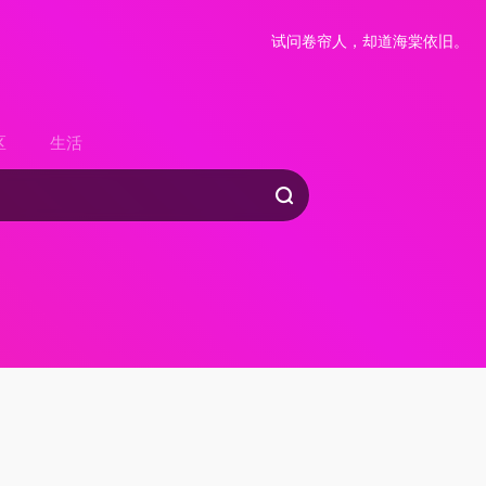
试问卷帘人，却道海棠依旧。
区
生活