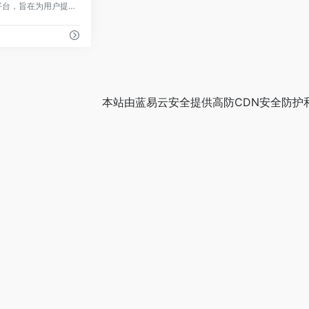
摸鱼岛是一款开源在线平台，旨在为用户提供信息聚合与轻松互动服务。
本站由
蓝易云安全
提供
高防CDN
安全防护