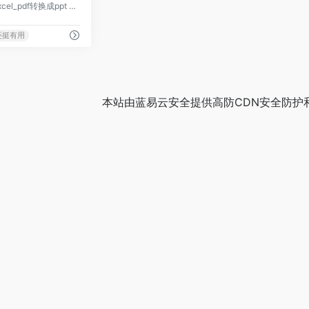
pdf转word_pdf转换成excel_pdf转换成ppt _纬来PDF转换器
还挺有用
本站由
蓝易云安全
提供
高防CDN
安全防护