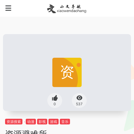
0
537
资源搜索
动漫
影视
游戏
音乐
资源避难所