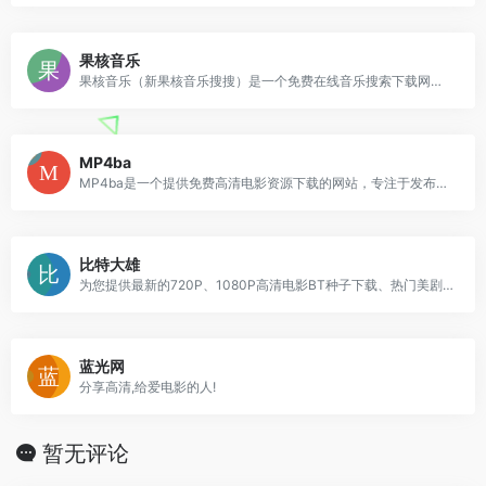
果核音乐
果核音乐（新果核音乐搜搜）是一个免费在线音乐搜索下载网站，网站提供音乐搜索和下载服务，无需注册登陆即可下载高品质音乐资源，每位用户每天可以免费下载20首，对于普通用户来说足够了，非常不错。
MP4ba
MP4ba是一个提供免费高清电影资源下载的网站，专注于发布高清MP4格式电影。它提供丰富的影视资源，包括720P、1080P和4K高清电影种子，用户可以免费下载最新电影。该平台成立于2016年，致力于分享各类高清电影种子。MP4ba的资源来自互联网，提供学习交流用途，并不承担版权责任，下载的电影种子应在24小时内删除。
比特大雄
为您提供最新的720P、1080P高清电影BT种子下载、热门美剧BT种子下载,本站所有电影BT种子无需注册即可免费下载,支持手机访问,欢迎体验
蓝光网
分享高清,给爱电影的人!
暂无评论