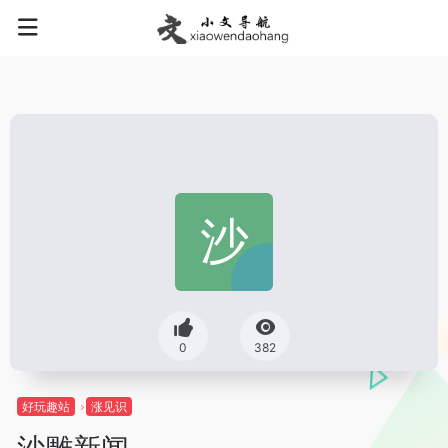
0
382
好玩趣站
涨见识
沙雕新闻