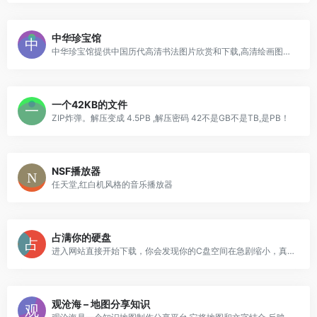
中华珍宝馆
中华珍宝馆提供中国历代高清书法图片欣赏和下载,高清绘画图片欣赏和下载
一个42KB的文件
ZIP炸弹。解压变成 4.5PB ,解压密码 42不是GB不是TB,是PB！
NSF播放器
任天堂,红白机风格的音乐播放器
占满你的硬盘
进入网站直接开始下载，你会发现你的C盘空间在急剧缩小，真的很恐怖！如果你强行关掉网页，已下载的图片还会继续留在C盘，你可以通过网站上的Stop the madness!清除图片，也可以用浏览器清除缓存的方法
观沧海 – 地图分享知识