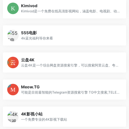
Kimivod
Kimivod是一个免费在线高清影视网站，涵盖电影、电视剧、动漫、综艺、陆剧、韩剧、美剧、台剧、日剧、BL、泰剧、纪录片等影视节目，免注册登陆即可在线观看，而且网站简洁无广告，且影视资源每天更新，片库资源也非常丰富。
555电影
4k蓝光福利等你来看
云盘4K
云盘4K是一个综合网盘资源搜索引擎，可以搜索阿里云盘、夸克网盘和百度网盘等等网盘资源，网盘资源不断更新，非常丰富，不用额外登录注册操作，直接使用，非常方便快捷的综合网盘资源搜索引擎。
Meow.TG
可能是目前最智能的Telegram资源搜索引擎 TG中文搜索,TELEGRAM资源搜索,Telegram资源,TG搜索引擎,电报搜索 可能是目前最智能的Telgram资源搜索引擎，能够解决Telgram中文资源搜索的痛点，乐享Telegram上百万资源
4K影视小站
一个免费专业的4K影视下载站