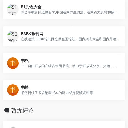
51咒语大全
综合宗教界的道教玄学,中国道家养生功法、道家符咒灵符和佛教咒语大全,传播佛教因果故事、佛教电视剧、佛教电影正能量,为爱好神秘文化的修行者提供法术咒语与符咒
53BK报刊网
在线读报,53BK报刊网提供全国报纸、国内杂志大全和国内外著名报纸大全,无论国内和国外,所有报纸期刊杂志尽在53BK报刊网
书格
一个自由开放的在线古籍图书馆。致力于开放式分享、介绍、推荐有价值的古籍善本,并鼓励将文化艺术作品数字化归档
书链
书链提供了很多配套书本的听力或是视频资料等
暂无评论