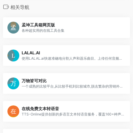
相关导航
孟坤工具箱网页版
各种超实用的在线工具合集
LALAL.AI
使用LALAL.ai快速准确地分割人声和器乐曲目。上传任何音频文件并在几秒钟内接收高质量的提取曲目。
万物皆可对比
一个成熟的比较平台,从比较手机到比较城市,脱去繁杂的营销外壳,呈现最真实的一面,让您轻松掌握一切资讯
在线免费文本转语音
TTS-Online提供创新的多语言文本转语音服务，覆盖160+种声音选择，适用于自媒体、有声书、教育等多场景。特色包括二次元语音、OpenAI技术支持、移动端优化、音频翻译及背景音乐合成，完全免费无限制使用。