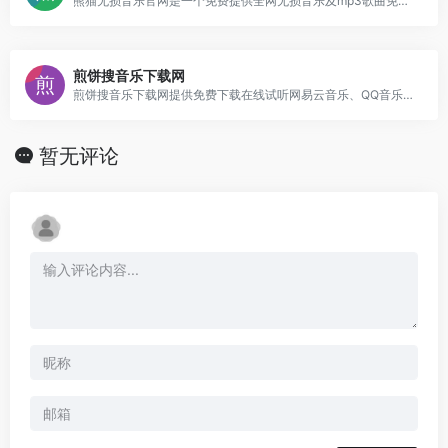
熊猫无损音乐官网是一个免费提供全网无损音乐及mp3歌曲免费下载网站,为广大音乐爱好者提供音乐交流及资源分享平台。
煎饼搜音乐下载网
煎饼搜音乐下载网提供免费下载在线试听网易云音乐、QQ音乐、酷狗音乐、酷我音乐、虾米音乐、百度音乐、一听音乐、咪咕音乐、荔枝FM、蜻蜓FM、喜马拉雅FM、全民K歌、5sing原创翻唱音乐等各音乐网站的音乐下载,无须注册。
暂无评论