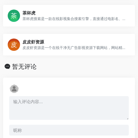
茶杯虎
茶杯虎搜索是一款在线影视集合搜索引擎，直接通过电影名、演员、导演等关键词进行搜索，直达电影资源站
皮皮虾资源
皮皮虾资源是一个在线干净无广告影视资源下载网站，网站精心收录各种热门影视资源，提供百度网盘、阿里云盘和夸克网盘资源下载，而且下载不用注册登录，直接点击下载，非常不错。
暂无评论