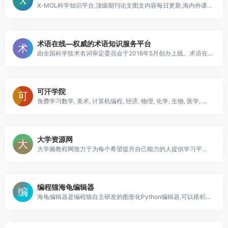
X-MOL科学知识平台,顶级期刊论文图文内容每日更新,海内外课题组信息,行业新闻文摘,化学类网址导航,化学软件和数据库导航,及更多其他内容
术语在线—权威的术语知识服务平台
由全国科学技术名词审定委员会于2016年5月创办上线。术语在线以建立规范术语的“数据中心”“应用中心”和“服务中心”为目标
可汗学院
免费学习数学, 美术, 计算机编程, 经济, 物理, 化学, 生物, 医学, 金融, 历史等学科. 可汗学院是一个旨在为任何地方、任何人提供免费的、世界一流教育的非营利组织
大学资源网
大学频教程网致力于为每个希望提升自己能力的人提供学习平台，通过这个平台每个人都有平等提高自己能力的机会，主要学习资源有：大学、中学、小学、管理课程、销售培训、资格考试、百家讲坛、职业技能培训等视频教程
编程猫海龟编辑器
海龟编辑器是编程猫自主研发的图形化Python编辑器,可以搭积木,学Python。