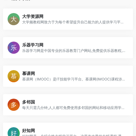
大学资源网
大学频教程网致力于为每个希望提升自己能力的人提供学习平台，通过这个平台每个人都有平等提高自己能力的机会，主要学习资源有：大学、中学、小学、管理课程、销售培训、资格考试、百家讲坛、职业技能培训等视频教程
乐器学习网
乐器学习网是中国专业的乐器教育门户网站,免费提供乐器教程,曲谱,器乐试听及下载,乐器演奏视频欣赏,乐器考级资讯等内容;打造最具人气的民族与西洋乐器学习交流互动平台
慕课网
慕课网（IMOOC）是IT技能学习平台。慕课网(IMOOC)课程涉及JAVA、前端、Python、大数据等60类主流技术语言，覆盖了面试就业、职业成长、自我提升等需求场景，帮助用户实现从技能提升到岗位提升的能力闭环
多邻国
每天只需几分钟,人人都可免费使用多邻国的网站和移动应用学习超过 30 种的外语。小口小口啃外语,科学又有趣
好知网