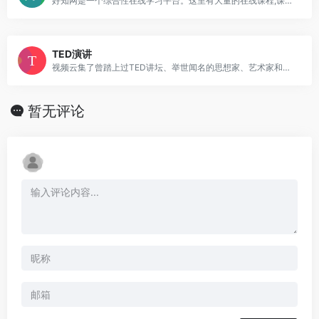
好知网是一个综合性在线学习平台。这里有大量的在线课程,课程涵盖计算机知识,企业管理,摄影,photoshop,职业技能,运动、外语、美食,时尚,手工艺,公开课,职业资格考试...
TED演讲
视频云集了曾踏上过TED讲坛、举世闻名的思想家、艺术家和科技专家。能够免费地与世界分享这些讲演，是我们的荣幸。而且你可以免费下载这些视频。视频包含可以互动的英文讲稿同多达80多个语种的字幕
暂无评论