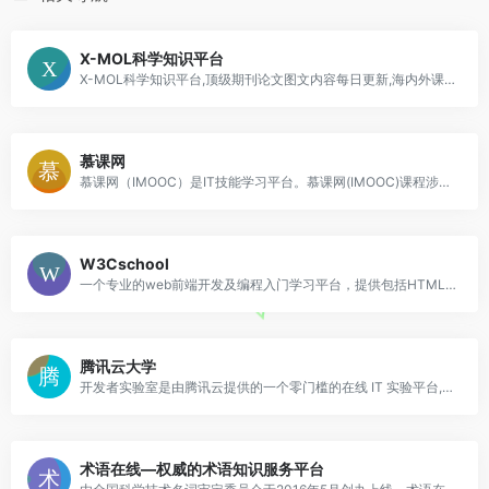
X-MOL科学知识平台
X-MOL科学知识平台,顶级期刊论文图文内容每日更新,海内外课题组信息,行业新闻文摘,化学类网址导航,化学软件和数据库导航,及更多其他内容
慕课网
慕课网（IMOOC）是IT技能学习平台。慕课网(IMOOC)课程涉及JAVA、前端、Python、大数据等60类主流技术语言，覆盖了面试就业、职业成长、自我提升等需求场景，帮助用户实现从技能提升到岗位提升的能力闭环
W3Cschool
一个专业的web前端开发及编程入门学习平台，提供包括HTML，CSS，Javascript，jQuery，C，PHP，Java，Python，Sql，Mysql等编程语言和开源技术的在线教程及使用手册，是类国外w3schools的W3C学习社区及菜鸟编程平台
腾讯云大学
开发者实验室是由腾讯云提供的一个零门槛的在线 IT 实验平台,实验室中提供了详细的任务教程和多样的实验环境供用户使用,旨在帮助用户快速提升使用云服务的能力
术语在线—权威的术语知识服务平台