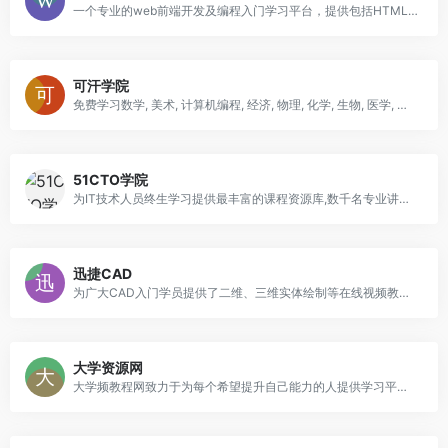
一个专业的web前端开发及编程入门学习平台，提供包括HTML，CSS，Javascript，jQuery，C，PHP，Java，Python，Sql，Mysql等编程语言和开源技术的在线教程及使用手册，是类国外w3schools的W3C学习社区及菜鸟编程平台
可汗学院
免费学习数学, 美术, 计算机编程, 经济, 物理, 化学, 生物, 医学, 金融, 历史等学科. 可汗学院是一个旨在为任何地方、任何人提供免费的、世界一流教育的非营利组织
51CTO学院
为IT技术人员终生学习提供最丰富的课程资源库,数千名专业讲师和大厂工程师倾力分享了数万门在线视频课程,几乎覆盖了IT技术的各个领域:java、python、php、...
迅捷CAD
为广大CAD入门学员提供了二维、三维实体绘制等在线视频教程,系统性的帮助零基础学CAD的小伙伴能够短时间内快速掌握CAD技能
大学资源网
大学频教程网致力于为每个希望提升自己能力的人提供学习平台，通过这个平台每个人都有平等提高自己能力的机会，主要学习资源有：大学、中学、小学、管理课程、销售培训、资格考试、百家讲坛、职业技能培训等视频教程