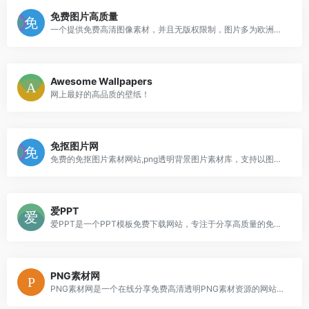
免费图片高质量
一个提供免费高清图像素材，并且无版权限制，图片多为欧洲景观，多为摄影师拍摄的生活类图片，所有的影像都是公共领域捐赠而来，用户可以使用该站点上的图片资源用户个人或商业用途
Awesome Wallpapers
网上最好的高品质的壁纸！
免抠图片网
免费的免抠图片素材网站,png透明背景图片素材库，支持以图搜图功能，提供了海量的高质量免抠图片素材免费下载，专门为设计师搜索和分享优质的无背景图和剪贴画，用户无需注册即可免费下载使用。
爱PPT
爱PPT是一个PPT模板免费下载网站，专注于分享高质量的免费PPT模板下载网站，汇集海量精品PPT模板文档资源，旨在提升用户办公效率，目前网站收集包括ppt模板、PPT图表、PPT背景图片、PPT素材、PPT教程等各类PPT资源，PPT素材模板下载无需注册登录，直接在线，永久免费的PPT模板下载网站。
PNG素材网
PNG素材网是一个在线分享免费高清透明PNG素材资源的网站，提供海量的免抠素材。这些素材由网友上传，包括原创设计元素和公共领域的素材。用户可以免费下载这些PNG图片，网站内容持续更新，拥有超过900万个素材，包括位图、透明背景素材、高清PNG图片、漂浮元素、装饰元素、标签元素、字体元素和图标元素等。