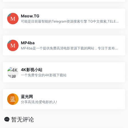
Meow.TG
可能是目前最智能的Telegram资源搜索引擎 TG中文搜索,TELEGRAM资源搜索,Telegram资源,TG搜索引擎,电报搜索 可能是目前最智能的Telgram资源搜索引擎，能够解决Telgram中文资源搜索的痛点，乐享Telegram上百万资源
MP4ba
MP4ba是一个提供免费高清电影资源下载的网站，专注于发布高清MP4格式电影。它提供丰富的影视资源，包括720P、1080P和4K高清电影种子，用户可以免费下载最新电影。该平台成立于2016年，致力于分享各类高清电影种子。MP4ba的资源来自互联网，提供学习交流用途，并不承担版权责任，下载的电影种子应在24小时内删除。
4K影视小站
一个免费专业的4K影视下载站
蓝光网
分享高清,给爱电影的人!
暂无评论