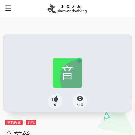
0
410
资源搜索
影视
音范丝