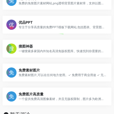
免费的免抠图片素材网站,png透明背景图片素材库，支持以图搜图功能，提供了海量的高质量免抠图片素材免费下载，专门为设计师搜索和分享优质的无背景图和剪贴画，用户无需注册即可免费下载使用。
优品PPT
专注于分享高质量的免费PPT模板下载网站,包括图表、背景图片、素材、教程等各类PPT模板相关资源。致力于打造国内最大最权威的PPT下载一站式服务平台
搜图神器
一键搜索多家国内外知名高清免版权图库。快速找到你需要的图片素材就用搜图神器
免费素材图片
免费素材图片,可以在任何地方使用。✓ 免费用于商业用途 ✓ 无需注明归属
免费图片高质量
一个提供免费高清图像素材，并且无版权限制，图片多为欧洲景观，多为摄影师拍摄的生活类图片，所有的影像都是公共领域捐赠而来，用户可以使用该站点上的图片资源用户个人或商业用途