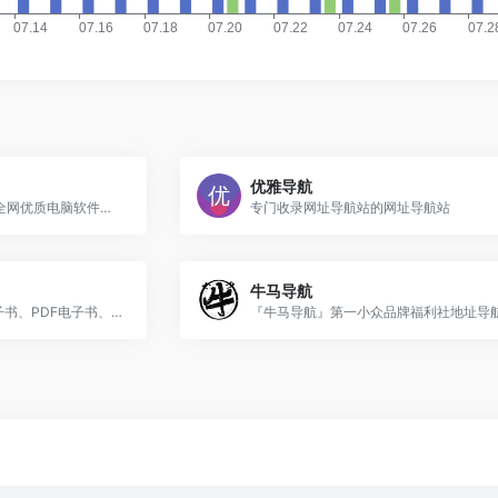
优雅导航
办公人导航是一个收集分享全网优质电脑软件、手机APP、实用在线工具、优秀网站的导航网站。分享的主要内容有办公人常用的在线工具、办公娱乐相关软件、职场学习相关网站以及日常生活中各类实用有趣的网站网址等。办公人导航网站分享的内容非常适合日常办公及生活娱乐使用，欢迎大家收藏分享本站。办公人导航让优秀的网站、软件、工具被更多的人发现和使用！
专门收录网址导航站的网址导航站
牛马导航
网站有书籍搜索、kindle电子书、PDF电子书、杂志漫画、数字古籍、外文电子书、书单书评等，这个可能是全网最全最大的优质电子书导航网站