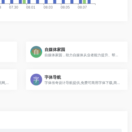
自媒体家园
自媒体家园，助力自媒体从业者能力提升、帮助上班族副业发展。做最懂你的自媒体导航网站！学自媒体，找素材，找灵感，找教程，就来自媒体导航网！
字体导航
『牛马导航』第一小众品牌福利社地址导航网,福利在线新地址,宅男宅女备用好站,看么福利网是汇集网络一些鲜为人知的第一
字体传奇设计导航提供,免费可商用字体下载,商用图片网站,中英文字体下载,书法字体下载,字库字体下载,字体下载大全,PSD矢量素材下载,在线LOGO生成,等海量设计师学习导航,字体...