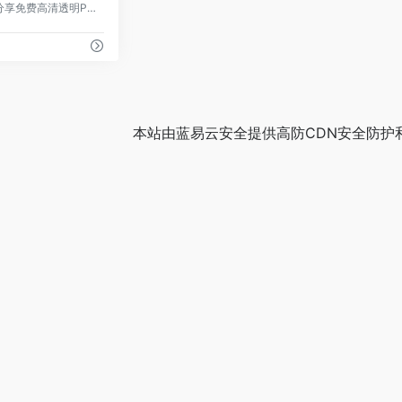
PNG素材网是一个在线分享免费高清透明PNG素材资源的网站，提供海量的免抠素材。这些素材由网友上传，包括原创设计元素和公共领域的素材。用户可以免费下载这些PNG图片，网站内容持续更新，拥有超过900万个素材，包括位图、透明背景素材、高清PNG图片、漂浮元素、装饰元素、标签元素、字体元素和图标元素等。
本站由
蓝易云安全
提供
高防CDN
安全防护